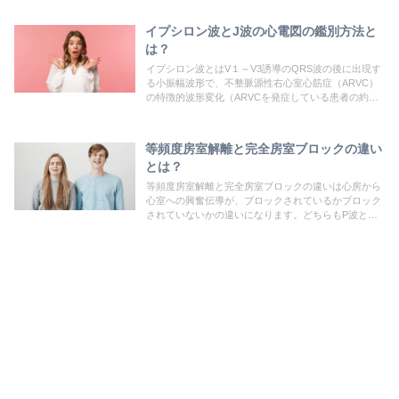
ます。一般的には房室接合部調律と心室補充調律の2
種類が代表的な補充調律と言われています。
イプシロン波とJ波の心電図の鑑別方法と
は？
イプシロン波とはV１～V3誘導のQRS波の後に出現す
る小振幅波形で、不整脈源性右心室心筋症（ARVC）
の特徴的波形変化（ARVCを発症している患者の約
30％に認められる）とされている波形です。不整脈源
性右室心筋症とは若年者の突然死の原因ともなる疾患
の1つで致死的不整脈や心不全が問題となる進行性の
等頻度房室解離と完全房室ブロックの違い
心筋症です。
とは？
等頻度房室解離と完全房室ブロックの違いは心房から
心室への興奮伝導が、ブロックされているかブロック
されていないかの違いになります。どちらもP波と
QRS波は独自のリズムで規則的に出現おり、PP間隔
とRR間隔は不一致。違いとしてQRS波の発生頻度が
完全房室ブロックはP波より少ないですが等頻度房室
解離はほぼ同時に出現します。