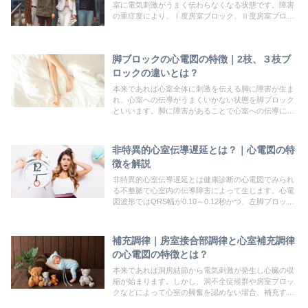
室に電気刺激がうまく伝わらなくなる状態です。障害
の重症度により、Ⅰ度房室ブロック、Ⅱ度房室ブロッ
ク、Ⅲ度房室ブロックに分けられます。さらにⅡ度房
室ブロックではウェンケバッハ型、モビッツ型、高度
房室ブロックに分けられます。
脚ブロックの心電図の特徴｜2枝、３枝ブ
ロックの違いとは？
本来であれば心室全体に刺激を伝える脚に障害が生ま
れ、心室への伝導がうまくいかない状態を脚ブロック
といいます。脚に障害があることで心室への伝導に時
間がかかってしまうため、心電図では幅広いQRS波に
なるのが特徴です。QRS波の幅が0.12秒以上のものを
完全脚ブロックといい、0.12秒未満のものを不完全脚
非特異的心室伝導遅延とは？｜心電図の特
ブロックといいます。
徴を解説
非特異的心室伝導遅延とは健康診断の心電図でみられ
る不整脈で心室内の伝導障害によって生じます。心電
図波形ではQRS幅が0.10～0.12秒かつ、左脚ブロッ
ク・右脚ブロックに該当しない波形の場合は非特異的
心室伝導遅延という診断になります。特にスポーツを
行っている若年層に多い心電図波形となります。。
補充調律｜房室接合部調律と心室補充調律
の心電図の特徴とは？
本来であれば洞房結節から電気刺激が発生し心臓の収
縮が始まります。しかし、洞不全症候群や房室ブロッ
クなどによって心室の興奮を認めない場合、補充する
ように一定の電気活動が生じる働きを補充調律といい