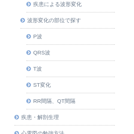
疾患による波形変化
波形変化の部位で探す
P波
QRS波
T波
ST変化
RR間隔、QT間隔
疾患・解剖生理
心電図の勉強方法